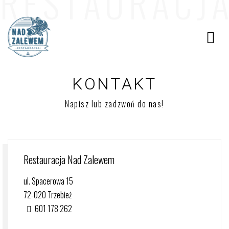
R
E
S
T
A
U
R
A
C
J
A
KONTAKT
Napisz lub zadzwoń do nas!
Restauracja Nad Zalewem
ul. Spacerowa 15
72-020 Trzebież
601 178 262