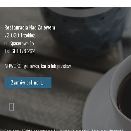
Restauracja Nad Zalewem
72-020 Trzebież
ul. Spacerowa 15
Tel: 601 178 262
NOWOŚĆ! gotówka, karta lub przelew
Zamów online
Regulaminy
|
Polityka prywatności
|
Ustawienia ciasteczek
|
Zgody marketingowe
|